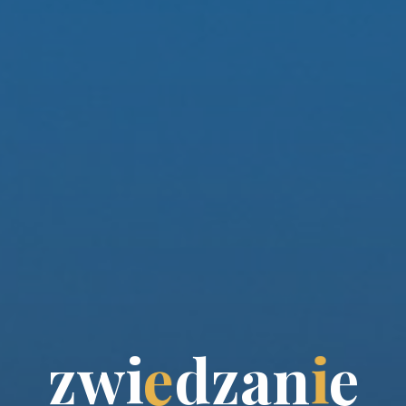
z
w
i
e
d
z
a
n
i
e